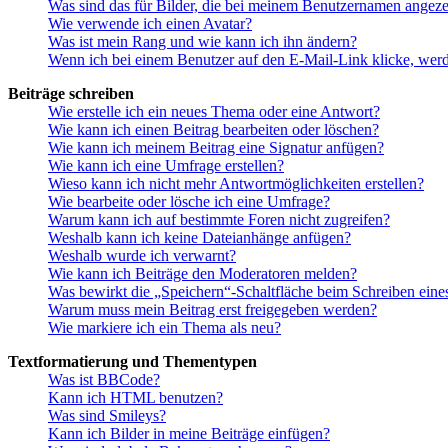
Was sind das für Bilder, die bei meinem Benutzernamen angez
Wie verwende ich einen Avatar?
Was ist mein Rang und wie kann ich ihn ändern?
Wenn ich bei einem Benutzer auf den E-Mail-Link klicke, werd
Beiträge schreiben
Wie erstelle ich ein neues Thema oder eine Antwort?
Wie kann ich einen Beitrag bearbeiten oder löschen?
Wie kann ich meinem Beitrag eine Signatur anfügen?
Wie kann ich eine Umfrage erstellen?
Wieso kann ich nicht mehr Antwortmöglichkeiten erstellen?
Wie bearbeite oder lösche ich eine Umfrage?
Warum kann ich auf bestimmte Foren nicht zugreifen?
Weshalb kann ich keine Dateianhänge anfügen?
Weshalb wurde ich verwarnt?
Wie kann ich Beiträge den Moderatoren melden?
Was bewirkt die „Speichern“-Schaltfläche beim Schreiben eine
Warum muss mein Beitrag erst freigegeben werden?
Wie markiere ich ein Thema als neu?
Textformatierung und Thementypen
Was ist BBCode?
Kann ich HTML benutzen?
Was sind Smileys?
Kann ich Bilder in meine Beiträge einfügen?