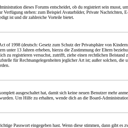
istration dieses Forums entscheidet, ob du registriert sein musst, um Be
zur Verfügung stehen: zum Beispiel Avatarbilder, Private Nachrichten, 
igt ist und dir zahlreiche Vorteile bietet.
t of 1998 (deutsch: Gesetz zum Schutz der Privatsphäre von Kindern i
ern unter 13 Jahren erheben, hierzu die Zustimmung der Eltern bezieh
dich zu registrieren versuchst, zutrifft, ziehe einen rechtlichen Beista
stelle für Rechtsangelegenheiten jeglicher Art ist; außer solchen, die
erden.
 komplett ausgeschaltet hat, damit sich keine neuen Benutzer mehr anm
 wurden. Um Hilfe zu erhalten, wende dich an die Board-Administratio
richtige Passwort eingegeben hast. Wenn diese stimmen, dann gibt es