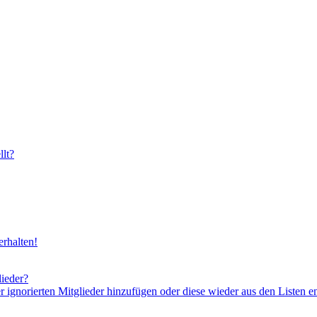
lt?
rhalten!
lieder?
er ignorierten Mitglieder hinzufügen oder diese wieder aus den Listen e