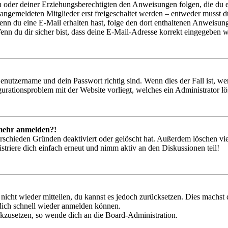
ern oder deiner Erziehungsberechtigten den Anweisungen folgen, die du e
 angemeldeten Mitglieder erst freigeschaltet werden – entweder musst du
. Wenn du eine E-Mail erhalten hast, folge den dort enthaltenen Anweis
nn du dir sicher bist, dass deine E-Mail-Adresse korrekt eingegeben w
Benutzername und dein Passwort richtig sind. Wenn dies der Fall ist, w
igurationsproblem mit der Website vorliegt, welches ein Administrator l
t mehr anmelden?!
rschieden Gründen deaktiviert oder gelöscht hat. Außerdem löschen vie
triere dich einfach erneut und nimm aktiv an den Diskussionen teil!
 nicht wieder mitteilen, du kannst es jedoch zurücksetzen. Dies machs
 dich schnell wieder anmelden können.
ückzusetzen, so wende dich an die Board-Administration.