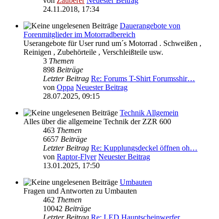
von
Zauberer
Neuester Beitrag
24.11.2018, 17:34
Dauerangebote von
Forenmitglieder im Motorradbereich
Userangebote für User rund um´s Motorrad . Schweißen ,
Reinigen , Zubehörteile , Verschleißteile usw.
3
Themen
898
Beiträge
Letzter Beitrag
Re: Forums T-Shirt Forumsshir…
von
Oppa
Neuester Beitrag
28.07.2025, 09:15
Technik Allgemein
Alles über die allgemeine Technik der ZZR 600
463
Themen
6657
Beiträge
Letzter Beitrag
Re: Kupplungsdeckel öffnen oh…
von
Raptor-Flyer
Neuester Beitrag
13.01.2025, 17:50
Umbauten
Fragen und Antworten zu Umbauten
462
Themen
10042
Beiträge
Letzter Beitrag
Re: LED Hauptscheinwerfer