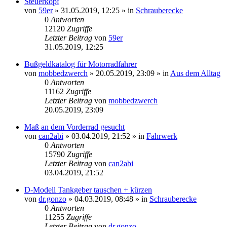
Steuerkopf
von
59er
»
31.05.2019, 12:25
» in
Schrauberecke
0
Antworten
12120
Zugriffe
Letzter Beitrag
von
59er
31.05.2019, 12:25
Bußgeldkatalog für Motorradfahrer
von
mobbedzwerch
»
20.05.2019, 23:09
» in
Aus dem Alltag
0
Antworten
11162
Zugriffe
Letzter Beitrag
von
mobbedzwerch
20.05.2019, 23:09
Maß an dem Vorderrad gesucht
von
can2abi
»
03.04.2019, 21:52
» in
Fahrwerk
0
Antworten
15790
Zugriffe
Letzter Beitrag
von
can2abi
03.04.2019, 21:52
D-Modell Tankgeber tauschen + kürzen
von
dr.gonzo
»
04.03.2019, 08:48
» in
Schrauberecke
0
Antworten
11255
Zugriffe
Letzter Beitrag
von
dr.gonzo