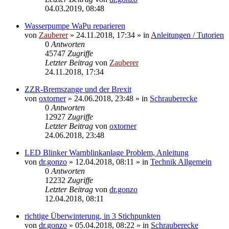
04.03.2019, 08:48
Wasserpumpe WaPu reparieren
von
Zauberer
»
24.11.2018, 17:34
» in
Anleitungen / Tutorien
0
Antworten
45747
Zugriffe
Letzter Beitrag
von
Zauberer
24.11.2018, 17:34
ZZR-Bremszange und der Brexit
von
oxtorner
»
24.06.2018, 23:48
» in
Schrauberecke
0
Antworten
12927
Zugriffe
Letzter Beitrag
von
oxtorner
24.06.2018, 23:48
LED Blinker Warnblinkanlage Problem, Anleitung
von
dr.gonzo
»
12.04.2018, 08:11
» in
Technik Allgemein
0
Antworten
12232
Zugriffe
Letzter Beitrag
von
dr.gonzo
12.04.2018, 08:11
richtige Überwinterung, in 3 Stichpunkten
von
dr.gonzo
»
05.04.2018, 08:22
» in
Schrauberecke