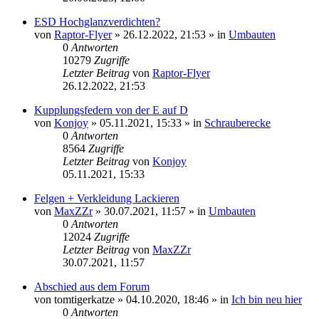
ESD Hochglanzverdichten?
von
Raptor-Flyer
»
26.12.2022, 21:53
» in
Umbauten
0
Antworten
10279
Zugriffe
Letzter Beitrag
von
Raptor-Flyer
26.12.2022, 21:53
Kupplungsfedern von der E auf D
von
Konjoy
»
05.11.2021, 15:33
» in
Schrauberecke
0
Antworten
8564
Zugriffe
Letzter Beitrag
von
Konjoy
05.11.2021, 15:33
Felgen + Verkleidung Lackieren
von
MaxZZr
»
30.07.2021, 11:57
» in
Umbauten
0
Antworten
12024
Zugriffe
Letzter Beitrag
von
MaxZZr
30.07.2021, 11:57
Abschied aus dem Forum
von
tomtigerkatze
»
04.10.2020, 18:46
» in
Ich bin neu hier
0
Antworten