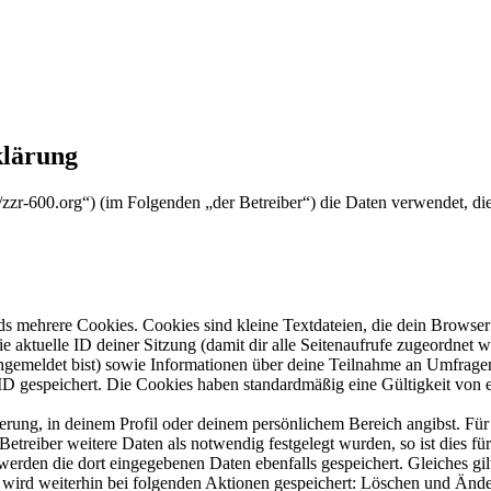
klärung
/zzr-600.org“) (im Folgenden „der Betreiber“) die Daten verwendet, 
s mehrere Cookies. Cookies sind kleine Textdateien, die dein Browser 
ie aktuelle ID deiner Sitzung (damit dir alle Seitenaufrufe zugeordnet
angemeldet bist) sowie Informationen über deine Teilnahme an Umfragen
ID gespeichert. Die Cookies haben standardmäßig eine Gültigkeit von e
ierung, in deinem Profil oder deinem persönlichem Bereich angibst. Für
reiber weitere Daten als notwendig festgelegt wurden, so ist dies für 
 werden die dort eingegebenen Daten ebenfalls gespeichert. Gleiches gi
e wird weiterhin bei folgenden Aktionen gespeichert: Löschen und Änd