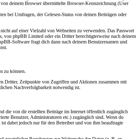
ie von deinem Browser übermittelte Browser-Kennzeichnung (User
ten bei Umfragen, der Gelesen-Status von deinen Beiträgen oder
t nicht auf einer Vielzahl von Webseiten zu verwenden. Das Passwort
rs, von phpBB Limited oder ein Dritter berechtigterweise nach deinem
e phpBB-Software fragt dich dann nach deinem Benutzernamen und
nst.
en zu können.
sen Dritter, Zeitpunkte von Zugriffen und Aktionen zusammen mit
lichen Nachverfolgbarkeit notwendig ist.
 die von dir erstellten Beiträge im Internet öffentlich zugänglich
rierte Benutzer, Administratoren etc.) zugänglich sind. Wenn du
ist dabei jedoch nur für den Betreiber und von ihm beauftragte
und gesetzlicher Regelungen zur Weitergabe der Daten (z. B. an