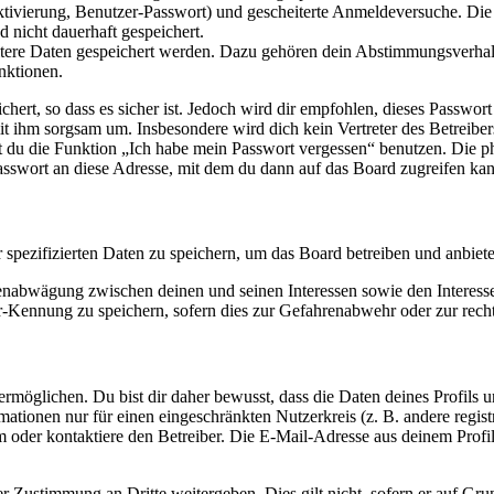
ktivierung, Benutzer-Passwort) und gescheiterte Anmeldeversuche. D
d nicht dauerhaft gespeichert.
eitere Daten gespeichert werden. Dazu gehören dein Abstimmungsverhal
nktionen.
ert, so dass es sicher ist. Jedoch wird dir empfohlen, dieses Passwor
it ihm sorgsam um. Insbesondere wird dich kein Vertreter des Betreibe
nst du die Funktion „Ich habe mein Passwort vergessen“ benutzen. Di
asswort an diese Adresse, mit dem du dann auf das Board zugreifen kan
r spezifizierten Daten zu speichern, um das Board betreiben und anbiet
ssenabwägung zwischen deinen und seinen Interessen sowie den Interes
-Kennung zu speichern, sofern dies zur Gefahrenabwehr oder zur recht
möglichen. Du bist dir daher bewusst, dass die Daten deines Profils und
mationen nur für einen eingeschränkten Nutzerkreis (z. B. andere regist
oder kontaktiere den Betreiber. Die E-Mail-Adresse aus deinem Profil 
r Zustimmung an Dritte weitergeben. Dies gilt nicht, sofern er auf Gr