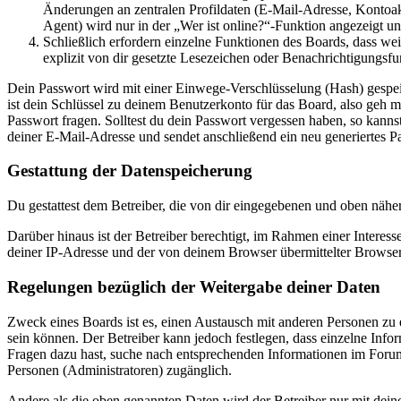
Änderungen an zentralen Profildaten (E-Mail-Adresse, Kontoa
Agent) wird nur in der „Wer ist online?“-Funktion angezeigt un
Schließlich erfordern einzelne Funktionen des Boards, dass w
explizit von dir gesetzte Lesezeichen oder Benachrichtigungsfu
Dein Passwort wird mit einer Einwege-Verschlüsselung (Hash) gespeich
ist dein Schlüssel zu deinem Benutzerkonto für das Board, also geh m
Passwort fragen. Solltest du dein Passwort vergessen haben, so kan
deiner E-Mail-Adresse und sendet anschließend ein neu generiertes P
Gestattung der Datenspeicherung
Du gestattest dem Betreiber, die von dir eingegebenen und oben nähe
Darüber hinaus ist der Betreiber berechtigt, im Rahmen einer Intere
deiner IP-Adresse und der von deinem Browser übermittelter Browser
Regelungen bezüglich der Weitergabe deiner Daten
Zweck eines Boards ist es, einen Austausch mit anderen Personen zu er
sein können. Der Betreiber kann jedoch festlegen, dass einzelne Infor
Fragen dazu hast, suche nach entsprechenden Informationen im Forum 
Personen (Administratoren) zugänglich.
Andere als die oben genannten Daten wird der Betreiber nur mit deine