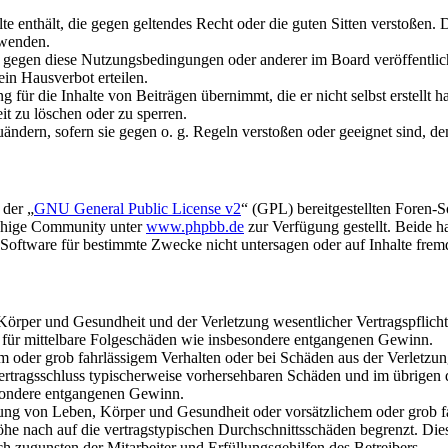
alte enthält, die gegen geltendes Recht oder die guten Sitten verstoßen. 
rwenden.
n gegen diese Nutzungsbedingungen oder anderer im Board veröffentli
in Hausverbot erteilen.
für die Inhalte von Beiträgen übernimmt, die er nicht selbst erstellt 
it zu löschen oder zu sperren.
uändern, sofern sie gegen o. g. Regeln verstoßen oder geeignet sind, 
 der „
GNU General Public License v2
“ (GPL) bereitgestellten Foren-
achige Community unter
www.phpbb.de
zur Verfügung gestellt. Beide h
oftware für bestimmte Zwecke nicht untersagen oder auf Inhalte frem
rper und Gesundheit und der Verletzung wesentlicher Vertragspflichten
ch für mittelbare Folgeschäden wie insbesondere entgangenen Gewinn.
em oder grob fahrlässigem Verhalten oder bei Schäden aus der Verletz
i Vertragsschluss typischerweise vorhersehbaren Schäden und im übrigen
besondere entgangenen Gewinn.
ng von Leben, Körper und Gesundheit oder vorsätzlichem oder grob fah
e nach auf die vertragstypischen Durchschnittsschäden begrenzt. Dies
h zugunsten der Mitarbeiter und Erfüllungsgehilfen des Betreibers.