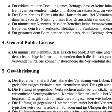
Du erklärst mit der Erstellung eines Beitrags, dass er keine Inh
Beiträgen verwendeten Links und Bilder zu setzen bzw. zu ve
Der Betreiber des Boards übt das Hausrecht aus. Bei Verstöße
dauerhaft von der Nutzung dieses Boards ausschließen und dir e
Du nimmst zur Kenntnis, dass der Betreiber keine Verantwortung 
Betreiber, dein Benutzerkonto, Beiträge und Funktionen jederze
Du gestattest dem Betreiber darüber hinaus, deine Beiträge abz
4. General Public License
Du nimmst zur Kenntnis, dass es sich bei phpBB um eine unter
deutschsprachige Informationen werden durch die deutschspr
verwendet wird. Sie können insbesondere die Verwendung der S
5. Gewährleistung
Der Betreiber haftet mit Ausnahme der Verletzung von Leben, Kö
grob fahrlässiges Verhalten zurückzuführen sind. Dies gilt au
Die Haftung ist gegenüber Verbrauchern außer bei vorsätzlich
wesentlicher Vertragspflichten (Kardinalpflichten) auf die be
begrenzt. Dies gilt auch für mittelbare Folgeschäden wie ins
Die Haftung ist gegenüber Unternehmern außer bei der Verletzu
typischerweise vorhersehbaren Schäden und im Übrigen der Höh
Die Haftungsbegrenzung der Absätze a bis c gilt sinngemäß auc