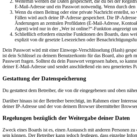
Weiterhin werden die Daten gespeichert, die du bei der Registr
E-Mail-Adresse und ein Passwort notwendig. Wenn durch den Bet
Wenn du einen Beitrag oder eine private Nachricht erstellst, so
Fällen wird auch deine IP-Adresse gespeichert. Die IP-Adress
Änderungen an zentralen Profildaten (E-Mail-Adresse, Kontoa
Agent) wird nur in der „Wer ist online?“-Funktion angezeigt un
Schließlich erfordern einzelne Funktionen des Boards, dass w
explizit von dir gesetzte Lesezeichen oder Benachrichtigungsfu
Dein Passwort wird mit einer Einwege-Verschlüsselung (Hash) gespeich
ist dein Schlüssel zu deinem Benutzerkonto für das Board, also geh m
Passwort fragen. Solltest du dein Passwort vergessen haben, so kan
deiner E-Mail-Adresse und sendet anschließend ein neu generiertes P
Gestattung der Datenspeicherung
Du gestattest dem Betreiber, die von dir eingegebenen und oben nähe
Darüber hinaus ist der Betreiber berechtigt, im Rahmen einer Intere
deiner IP-Adresse und der von deinem Browser übermittelter Browser
Regelungen bezüglich der Weitergabe deiner Daten
Zweck eines Boards ist es, einen Austausch mit anderen Personen zu er
sein können. Der Betreiber kann jedoch festlegen, dass einzelne Infor