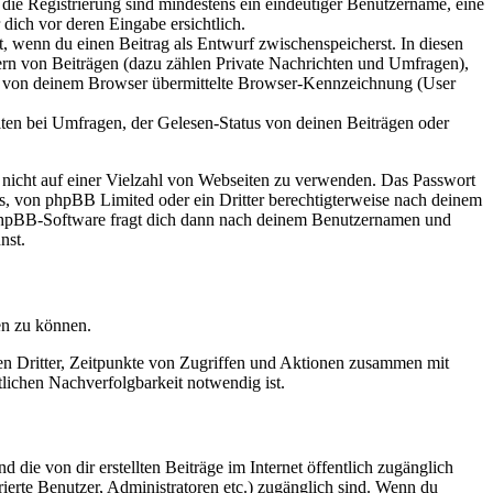
 die Registrierung sind mindestens ein eindeutiger Benutzername, eine
dich vor deren Eingabe ersichtlich.
lt, wenn du einen Beitrag als Entwurf zwischenspeicherst. In diesen
ern von Beiträgen (dazu zählen Private Nachrichten und Umfragen),
ie von deinem Browser übermittelte Browser-Kennzeichnung (User
ten bei Umfragen, der Gelesen-Status von deinen Beiträgen oder
t nicht auf einer Vielzahl von Webseiten zu verwenden. Das Passwort
rs, von phpBB Limited oder ein Dritter berechtigterweise nach deinem
e phpBB-Software fragt dich dann nach deinem Benutzernamen und
nst.
en zu können.
sen Dritter, Zeitpunkte von Zugriffen und Aktionen zusammen mit
lichen Nachverfolgbarkeit notwendig ist.
 die von dir erstellten Beiträge im Internet öffentlich zugänglich
rierte Benutzer, Administratoren etc.) zugänglich sind. Wenn du