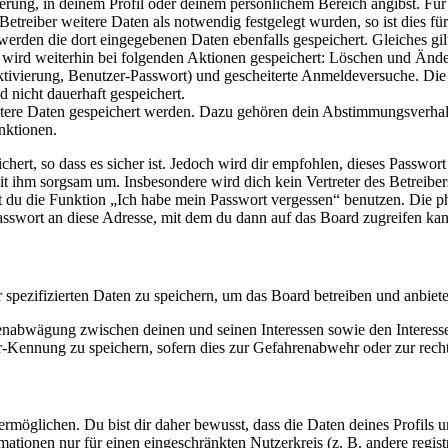
ierung, in deinem Profil oder deinem persönlichem Bereich angibst. Für
reiber weitere Daten als notwendig festgelegt wurden, so ist dies für 
 werden die dort eingegebenen Daten ebenfalls gespeichert. Gleiches gi
e wird weiterhin bei folgenden Aktionen gespeichert: Löschen und Änd
ktivierung, Benutzer-Passwort) und gescheiterte Anmeldeversuche. D
d nicht dauerhaft gespeichert.
eitere Daten gespeichert werden. Dazu gehören dein Abstimmungsverhal
nktionen.
ert, so dass es sicher ist. Jedoch wird dir empfohlen, dieses Passwor
it ihm sorgsam um. Insbesondere wird dich kein Vertreter des Betreibe
nst du die Funktion „Ich habe mein Passwort vergessen“ benutzen. Di
asswort an diese Adresse, mit dem du dann auf das Board zugreifen kan
r spezifizierten Daten zu speichern, um das Board betreiben und anbiet
ssenabwägung zwischen deinen und seinen Interessen sowie den Interes
-Kennung zu speichern, sofern dies zur Gefahrenabwehr oder zur recht
möglichen. Du bist dir daher bewusst, dass die Daten deines Profils und
mationen nur für einen eingeschränkten Nutzerkreis (z. B. andere regist