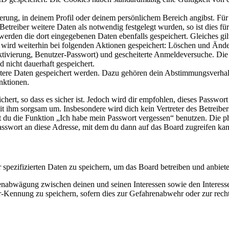
ierung, in deinem Profil oder deinem persönlichem Bereich angibst. Für
reiber weitere Daten als notwendig festgelegt wurden, so ist dies für 
 werden die dort eingegebenen Daten ebenfalls gespeichert. Gleiches gi
e wird weiterhin bei folgenden Aktionen gespeichert: Löschen und Änd
ktivierung, Benutzer-Passwort) und gescheiterte Anmeldeversuche. D
d nicht dauerhaft gespeichert.
eitere Daten gespeichert werden. Dazu gehören dein Abstimmungsverhal
nktionen.
ert, so dass es sicher ist. Jedoch wird dir empfohlen, dieses Passwor
it ihm sorgsam um. Insbesondere wird dich kein Vertreter des Betreibe
nst du die Funktion „Ich habe mein Passwort vergessen“ benutzen. Di
asswort an diese Adresse, mit dem du dann auf das Board zugreifen kan
r spezifizierten Daten zu speichern, um das Board betreiben und anbiet
ssenabwägung zwischen deinen und seinen Interessen sowie den Interes
-Kennung zu speichern, sofern dies zur Gefahrenabwehr oder zur recht