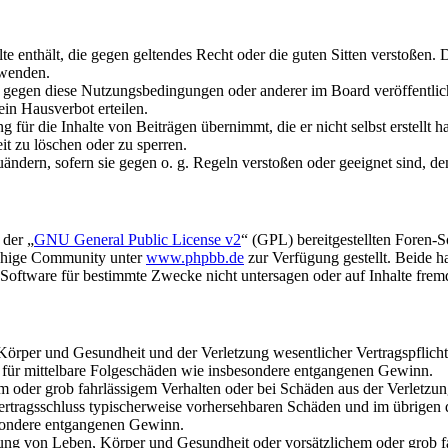
alte enthält, die gegen geltendes Recht oder die guten Sitten verstoßen. 
rwenden.
n gegen diese Nutzungsbedingungen oder anderer im Board veröffentli
in Hausverbot erteilen.
für die Inhalte von Beiträgen übernimmt, die er nicht selbst erstellt 
it zu löschen oder zu sperren.
uändern, sofern sie gegen o. g. Regeln verstoßen oder geeignet sind, 
 der „
GNU General Public License v2
“ (GPL) bereitgestellten Foren-
achige Community unter
www.phpbb.de
zur Verfügung gestellt. Beide h
oftware für bestimmte Zwecke nicht untersagen oder auf Inhalte frem
rper und Gesundheit und der Verletzung wesentlicher Vertragspflichten
ch für mittelbare Folgeschäden wie insbesondere entgangenen Gewinn.
em oder grob fahrlässigem Verhalten oder bei Schäden aus der Verletz
i Vertragsschluss typischerweise vorhersehbaren Schäden und im übrigen
besondere entgangenen Gewinn.
ng von Leben, Körper und Gesundheit oder vorsätzlichem oder grob fah