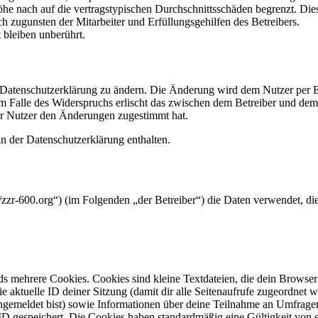
e nach auf die vertragstypischen Durchschnittsschäden begrenzt. Dies
h zugunsten der Mitarbeiter und Erfüllungsgehilfen des Betreibers.
bleiben unberührt.
e Datenschutzerklärung zu ändern. Die Änderung wird dem Nutzer per E-
m Falle des Widerspruchs erlischt das zwischen dem Betreiber und dem 
er Nutzer den Änderungen zugestimmt hat.
n der Datenschutzerklärung enthalten.
/zzr-600.org“) (im Folgenden „der Betreiber“) die Daten verwendet, 
s mehrere Cookies. Cookies sind kleine Textdateien, die dein Browser 
ie aktuelle ID deiner Sitzung (damit dir alle Seitenaufrufe zugeordnet
angemeldet bist) sowie Informationen über deine Teilnahme an Umfragen
ID gespeichert. Die Cookies haben standardmäßig eine Gültigkeit von e