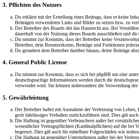
3. Pflichten des Nutzers
Du erklärst mit der Erstellung eines Beitrags, dass er keine Inh
Beiträgen verwendeten Links und Bilder zu setzen bzw. zu ve
Der Betreiber des Boards übt das Hausrecht aus. Bei Verstöße
dauerhaft von der Nutzung dieses Boards ausschließen und dir e
Du nimmst zur Kenntnis, dass der Betreiber keine Verantwortung 
Betreiber, dein Benutzerkonto, Beiträge und Funktionen jederze
Du gestattest dem Betreiber darüber hinaus, deine Beiträge abz
4. General Public License
Du nimmst zur Kenntnis, dass es sich bei phpBB um eine unter
deutschsprachige Informationen werden durch die deutschspr
verwendet wird. Sie können insbesondere die Verwendung der S
5. Gewährleistung
Der Betreiber haftet mit Ausnahme der Verletzung von Leben, Kö
grob fahrlässiges Verhalten zurückzuführen sind. Dies gilt au
Die Haftung ist gegenüber Verbrauchern außer bei vorsätzlich
wesentlicher Vertragspflichten (Kardinalpflichten) auf die be
begrenzt. Dies gilt auch für mittelbare Folgeschäden wie ins
Die Haftung ist gegenüber Unternehmern außer bei der Verletzu