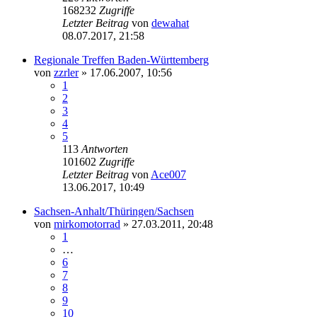
168232
Zugriffe
Letzter Beitrag
von
dewahat
08.07.2017, 21:58
Regionale Treffen Baden-Württemberg
von
zzrler
»
17.06.2007, 10:56
1
2
3
4
5
113
Antworten
101602
Zugriffe
Letzter Beitrag
von
Ace007
13.06.2017, 10:49
Sachsen-Anhalt/Thüringen/Sachsen
von
mirkomotorrad
»
27.03.2011, 20:48
1
…
6
7
8
9
10