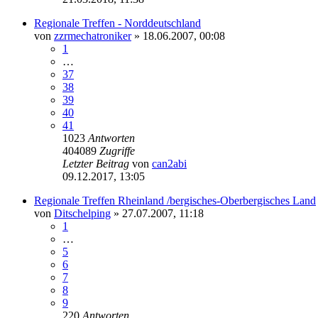
Regionale Treffen - Norddeutschland
von
zzrmechatroniker
»
18.06.2007, 00:08
1
…
37
38
39
40
41
1023
Antworten
404089
Zugriffe
Letzter Beitrag
von
can2abi
09.12.2017, 13:05
Regionale Treffen Rheinland /bergisches-Oberbergisches Land
von
Ditschelping
»
27.07.2007, 11:18
1
…
5
6
7
8
9
220
Antworten