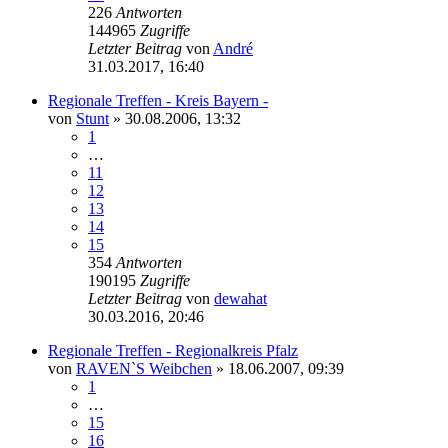
226
Antworten
144965
Zugriffe
Letzter Beitrag
von
André
31.03.2017, 16:40
Regionale Treffen - Kreis Bayern -
von
Stunt
»
30.08.2006, 13:32
1
…
11
12
13
14
15
354
Antworten
190195
Zugriffe
Letzter Beitrag
von
dewahat
30.03.2016, 20:46
Regionale Treffen - Regionalkreis Pfalz
von
RAVEN`S Weibchen
»
18.06.2007, 09:39
1
…
15
16