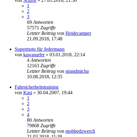
von
Scaz0r
»
27.01.2016, 21:50
1
2
3
69
Antworten
57571
Zugriffe
Letzter Beitrag
von
Heidecamper
21.09.2018, 17:48
Supermoto für Jedermann
von
kawasurfer
»
03.01.2018, 22:14
4
Antworten
12163
Zugriffe
Letzter Beitrag
von
strandmicha
10.08.2018, 12:35
Fahrsicherheitstraining
von
Kasi
»
30.04.2007, 19:44
1
2
3
4
80
Antworten
79868
Zugriffe
Letzter Beitrag
von
mobbedzwerch
21.03.2018, 11:38