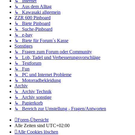
↳ Internet
↳ Aus dem Alltag
↳ Kawasaki allgemein
ZZR 600 Pinboard
↳ Biete Pinboard
↳ Suche-Pinboard
↳ e-bay
↳ Biete für Forum´s Kasse
Sonstiges
↳ Fragen zum Forum oder Community
↳ Lob, Tadel und Verbesserungsvorschläge
↳ Testforum
↳ Fun
↳ PC und Internet Probleme
↳ Motorradbekleidung
Archiv
↳ Archiv Technik
↳ Archiv sonstige
↳ Papierkorb
↳ Bereich zur Umstellung - Fragen/Antworten
Foren-Übersicht
Alle Zeiten sind
UTC+02:00
Alle Cookies löschen