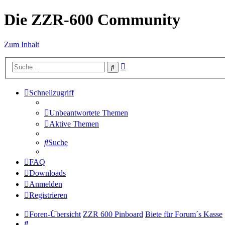
Die ZZR-600 Community
Zum Inhalt
Erweiterte
Suche
Suche
Schnellzugriff
Unbeantwortete Themen
Aktive Themen
Suche
FAQ
Downloads
Anmelden
Registrieren
Foren-Übersicht
ZZR 600 Pinboard
Biete für Forum´s Kasse
Suche