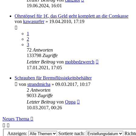
19.06.2024, 16:01
Ohrstöpsel für 1€, das Geld geht komplett an die Comkasse
von
kawasurfer
»
19.04.2010, 17:19
1
2
3
72
Antworten
133798
Zugriffe
Letzter Beitrag
von
mobbedzwerch
17.01.2021, 17:05
Schrauben für Bremsflüssigkeitsbehälter
von
strandmicha
»
09.03.2017, 10:17
2
Antworten
9033
Zugriffe
Letzter Beitrag
von
Oppa
10.03.2017, 00:26
Neues Thema
Anzeigen:
Sortiere nach:
Richt