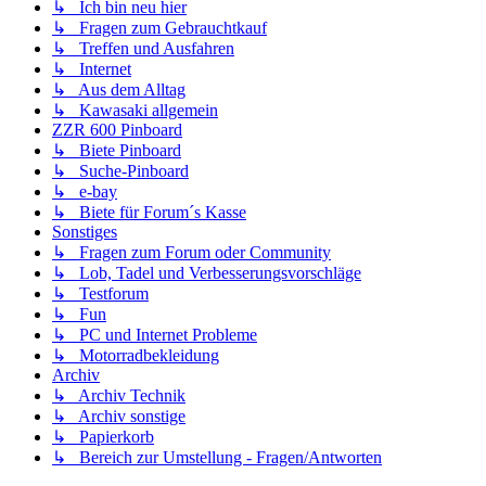
↳ Ich bin neu hier
↳ Fragen zum Gebrauchtkauf
↳ Treffen und Ausfahren
↳ Internet
↳ Aus dem Alltag
↳ Kawasaki allgemein
ZZR 600 Pinboard
↳ Biete Pinboard
↳ Suche-Pinboard
↳ e-bay
↳ Biete für Forum´s Kasse
Sonstiges
↳ Fragen zum Forum oder Community
↳ Lob, Tadel und Verbesserungsvorschläge
↳ Testforum
↳ Fun
↳ PC und Internet Probleme
↳ Motorradbekleidung
Archiv
↳ Archiv Technik
↳ Archiv sonstige
↳ Papierkorb
↳ Bereich zur Umstellung - Fragen/Antworten