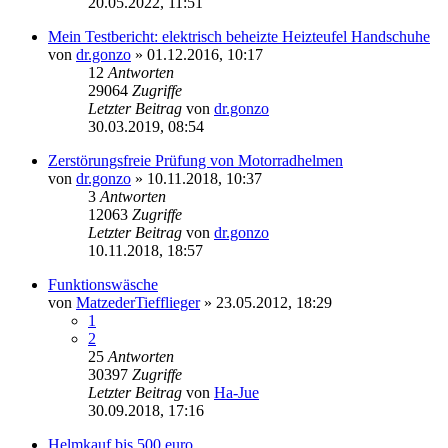
20.05.2022, 11:51
Mein Testbericht: elektrisch beheizte Heizteufel Handschuhe
von
dr.gonzo
»
01.12.2016, 10:17
12
Antworten
29064
Zugriffe
Letzter Beitrag
von
dr.gonzo
30.03.2019, 08:54
Zerstörungsfreie Prüfung von Motorradhelmen
von
dr.gonzo
»
10.11.2018, 10:37
3
Antworten
12063
Zugriffe
Letzter Beitrag
von
dr.gonzo
10.11.2018, 18:57
Funktionswäsche
von
MatzederTiefflieger
»
23.05.2012, 18:29
1
2
25
Antworten
30397
Zugriffe
Letzter Beitrag
von
Ha-Jue
30.09.2018, 17:16
Helmkauf bis 500 euro