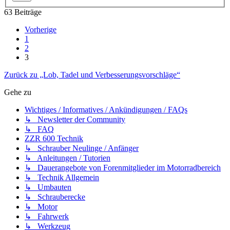
63 Beiträge
Vorherige
1
2
3
Zurück zu „Lob, Tadel und Verbesserungsvorschläge“
Gehe zu
Wichtiges / Informatives / Ankündigungen / FAQs
↳ Newsletter der Community
↳ FAQ
ZZR 600 Technik
↳ Schrauber Neulinge / Anfänger
↳ Anleitungen / Tutorien
↳ Dauerangebote von Forenmitglieder im Motorradbereich
↳ Technik Allgemein
↳ Umbauten
↳ Schrauberecke
↳ Motor
↳ Fahrwerk
↳ Werkzeug