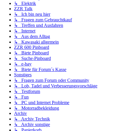
↳ Elektrik
ZZR Talk
↳ Ich bin neu hier
↳ Fragen zum Gebrauchtkauf
↳ Treffen und Ausfahren
↳ Internet
↳ Aus dem Alltag
↳ Kawasaki allgemein
ZZR 600 Pinboard
↳ Biete Pinboard
↳ Suche-Pinboard
↳ e-bay
↳ Biete für Forum´s Kasse
Sonstiges
↳ Fragen zum Forum oder Community
↳ Lob, Tadel und Verbesserungsvorschläge
↳ Testforum
↳ Fun
↳ PC und Internet Probleme
↳ Motorradbekleidung
Archiv
↳ Archiv Technik
↳ Archiv sonstige
↳ Papierkorb