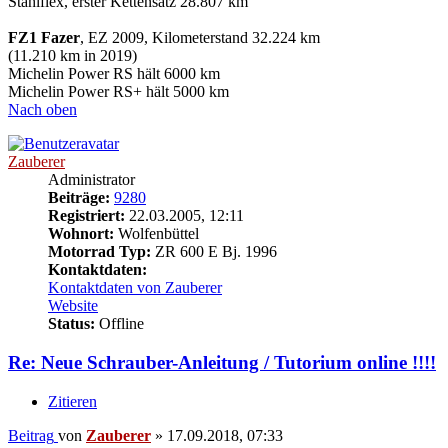
Stahlflex, erster Kettensatz 28.807 km
FZ1 Fazer
, EZ 2009, Kilometerstand 32.224 km
(11.210 km in 2019)
Michelin Power RS hält 6000 km
Michelin Power RS+ hält 5000 km
Nach oben
Zauberer
Administrator
Beiträge:
9280
Registriert:
22.03.2005, 12:11
Wohnort:
Wolfenbüttel
Motorrad Typ:
ZR 600 E Bj. 1996
Kontaktdaten:
Kontaktdaten von Zauberer
Website
Status:
Offline
Re: Neue Schrauber-Anleitung / Tutorium online !!!!
Zitieren
Beitrag
von
Zauberer
»
17.09.2018, 07:33