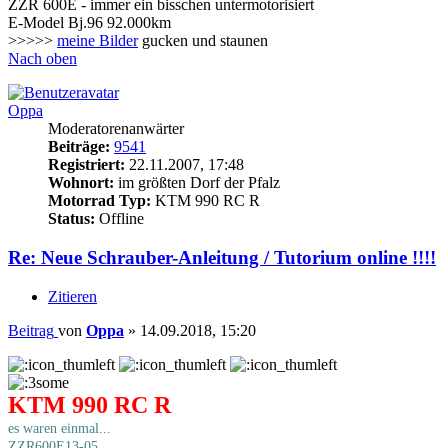
ZZR 600E - immer ein bisschen untermotorisiert
E-Model Bj.96 92.000km
>>>>>
meine Bilder
gucken und staunen
Nach oben
Oppa
Moderatorenanwärter
Beiträge:
9541
Registriert:
22.11.2007, 17:48
Wohnort:
im größten Dorf der Pfalz
Motorrad Typ:
KTM 990 RC R
Status:
Offline
Re: Neue Schrauber-Anleitung / Tutorium online !!!!
Zitieren
Beitrag
von
Oppa
»
14.09.2018, 15:20
KTM 990 RC R
es waren einmal...
ZZR600E13-05