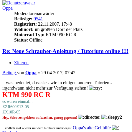
Oppa
Moderatorenanwärter
Beiträge:
9541
Registriert:
22.11.2007, 17:48
Wohnort:
im größten Dorf der Pfalz
Motorrad Typ:
KTM 990 RC R
Status:
Offline
Re: Neue Schrauber-Anleitung / Tutorium online !!!!
Zitieren
Beitrag
von
Oppa
»
29.04.2017, 07:42
...was bedeutet, dass sie - wie in einigen anderen Tutorien -
irgendwann nicht mehr zur Verfügung stehen!
KTM 990 RC R
es waren einmal...
ZZR600E13-05
ZX10R-05
Hey, Schutzengelchen aufwachen, genug gepennt!
Oppa's alte Gehhilfe
...endlich mal wieder mit dem Rollator unterwegs: