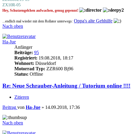
ZX10R-05
Hey, Schutzengelchen aufwachen, genug gepennt!
Oppa's alte Gehhilfe
...endlich mal wieder mit dem Rollator unterwegs:
Nach oben
Ha-Jue
Anfänger
Beiträge:
95
Registriert:
19.08.2018, 18:17
Wohnort:
Düsseldorf
Motorrad Typ:
ZZR600 Bj96
Status:
Offline
Re: Neue Schrauber-Anleitung / Tutorium online !!!!
Zitieren
Beitrag
von
Ha-Jue
»
14.09.2018, 17:36
Nach oben