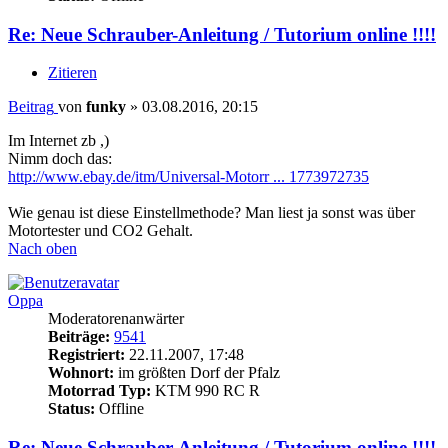
Re: Neue Schrauber-Anleitung / Tutorium online !!!!
Zitieren
Beitrag
von
funky
»
03.08.2016, 20:15
Im Internet zb ,)
Nimm doch das:
http://www.ebay.de/itm/Universal-Motorr ... 1773972735
Wie genau ist diese Einstellmethode? Man liest ja sonst was über
Motortester und CO2 Gehalt.
Nach oben
Oppa
Moderatorenanwärter
Beiträge:
9541
Registriert:
22.11.2007, 17:48
Wohnort:
im größten Dorf der Pfalz
Motorrad Typ:
KTM 990 RC R
Status:
Offline
Re: Neue Schrauber-Anleitung / Tutorium online !!!!