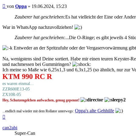
Beitrag
von
Oppa
»
19.06.2024, 15:23
Zauberer hat geschrieben:
Es hat vielleicht der Eine oder An
War in WhatsApp nachzuvollziehen!
Zauberer hat geschrieben:
...Die O-Ringe; es gibt jeweils 4 Stü
Entweder an der Spritzufuhr oder der Vergaservorwärmung gibt'
Na, wenigstens sind Deine sortiert. Habe mir einen teuren Keyster-Re
und nachmessen bei Gummiringen?
Ich meine so Maße wie 6,25x1,3 und 6,3x1,25 (so ähnlich, nur zur V
KTM 990 RC R
es waren einmal...
ZZR600E13-05
ZX10R-05
Hey, Schutzengelchen aufwachen, genug gepennt!
Oppa's alte Gehhilfe
...endlich mal wieder mit dem Rollator unterwegs:
Nach
oben
can2abi
Super-Can