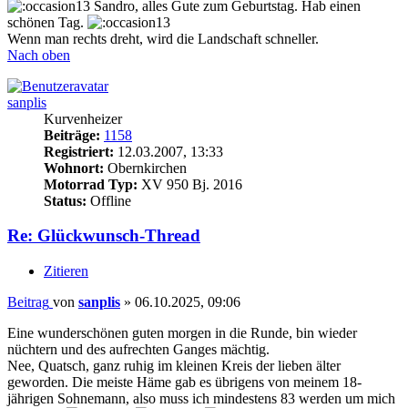
Sandro, alles Gute zum Geburtstag. Hab einen
schönen Tag.
Wenn man rechts dreht, wird die Landschaft schneller.
Nach oben
sanplis
Kurvenheizer
Beiträge:
1158
Registriert:
12.03.2007, 13:33
Wohnort:
Obernkirchen
Motorrad Typ:
XV 950 Bj. 2016
Status:
Offline
Re: Glückwunsch-Thread
Zitieren
Beitrag
von
sanplis
»
06.10.2025, 09:06
Eine wunderschönen guten morgen in die Runde, bin wieder
nüchtern und des aufrechten Ganges mächtig.
Nee, Quatsch, ganz ruhig im kleinen Kreis der lieben älter
geworden. Die meiste Häme gab es übrigens von meinem 18-
jährigen Sohnemann, also muss ich mindestens 83 werden um mich