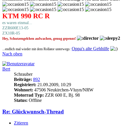
KTM 990 RC R
es waren einmal...
ZZR600E13-05
ZX10R-05
Hey, Schutzengelchen aufwachen, genug gepennt!
Oppa's alte Gehhilfe
...endlich mal wieder mit dem Rollator unterwegs:
Nach oben
Bert
Schrauber
Beiträge:
892
Registriert:
21.09.2009, 10:29
Wohnort:
47506 Neukirchen-Vluyn/NRW
Motorrad Typ:
ZZR 600 E, Bj. 98
Status:
Offline
Re: Glückwunsch-Thread
Zitieren