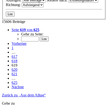
Anzeigen:
Sortiere nach:
Richtung:
15606 Beiträge
Seite
619
von
625
Gehe zu Seite:
Vorherige
1
…
617
618
619
620
621
…
625
Nächste
Zurück zu „Aus dem Alltag“
Gehe zu