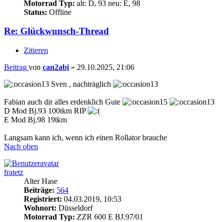
Motorrad Typ:
alt: D, 93 neu: E, 98
Status:
Offline
Re: Glückwunsch-Thread
Zitieren
Beitrag
von
can2abi
»
29.10.2025, 21:06
Sven , nachträglich
Fabian auch dir alles erdenklich Gute
D Mod Bj.93 100tkm RIP
E Mod Bj.98 19tkm
Langsam kann ich, wenn ich einen Rollator brauche
Nach oben
fratetz
Alter Hase
Beiträge:
564
Registriert:
04.03.2019, 10:53
Wohnort:
Düsseldorf
Motorrad Typ:
ZZR 600 E BJ.97/01