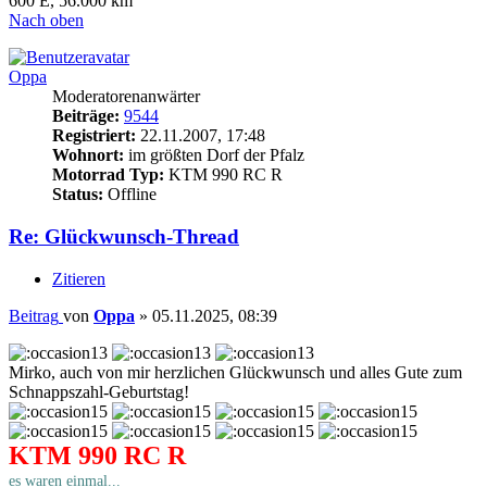
600 E, 56.000 km
Nach oben
Oppa
Moderatorenanwärter
Beiträge:
9544
Registriert:
22.11.2007, 17:48
Wohnort:
im größten Dorf der Pfalz
Motorrad Typ:
KTM 990 RC R
Status:
Offline
Re: Glückwunsch-Thread
Zitieren
Beitrag
von
Oppa
»
05.11.2025, 08:39
Mirko, auch von mir herzlichen Glückwunsch und alles Gute zum
Schnappszahl-Geburtstag!
KTM 990 RC R
es waren einmal...