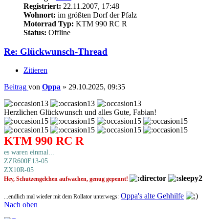
Registriert:
22.11.2007, 17:48
Wohnort:
im größten Dorf der Pfalz
Motorrad Typ:
KTM 990 RC R
Status:
Offline
Re: Glückwunsch-Thread
Zitieren
Beitrag
von
Oppa
»
29.10.2025, 09:35
Herzlichen Glückwunsch und alles Gute, Fabian!
KTM 990 RC R
es waren einmal...
ZZR600E13-05
ZX10R-05
Hey, Schutzengelchen aufwachen, genug gepennt!
Oppa's alte Gehhilfe
...endlich mal wieder mit dem Rollator unterwegs:
Nach oben