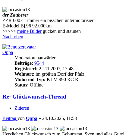
der Zauberer
ZZR 600E - immer ein bisschen untermotorisiert
E-Model Bj.96 92.000km
>>>>>
meine Bilder
gucken und staunen
Nach oben
Oppa
Moderatorenanwärter
Beiträge:
9544
Registriert:
22.11.2007, 17:48
Wohnort:
im größten Dorf der Pfalz
Motorrad Typ:
KTM 990 RC R
Status:
Offline
Re: Glückwunsch-Thread
Zitieren
Beitrag
von
Oppa
»
24.10.2025, 11:58
Herzlichen Glückwunsch zum Geburtstag, Sven und alles Gute!