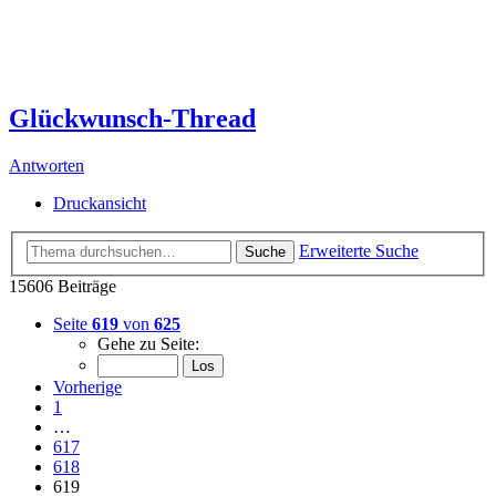
Glückwunsch-Thread
Antworten
Druckansicht
Erweiterte Suche
Suche
15606 Beiträge
Seite
619
von
625
Gehe zu Seite:
Vorherige
1
…
617
618
619