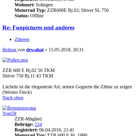
Wohnort:
Solingen
Motorrad Typ:
ZZR600E Bj.02; Shiver SL 750
Status:
Offline
Re: Funpictures und anderes
Zitieren
Beitrag
von
dewahat
»
15.05.2018, 20:31
ZZR 600 E Bj.02 50 TKM
Shiver 750 Bj.11 43 TKM
Lächeln ist die eleganteste Art, seinen Gegnern die Zähne zu zeigen
(Werner Finck)
Nach oben
Yogi58
ZZR-Mitglied
Beiträge:
224
Registriert:
06.04.2016, 21:41
Motorrad Typ:
ZZR 600 E Bj. 1999