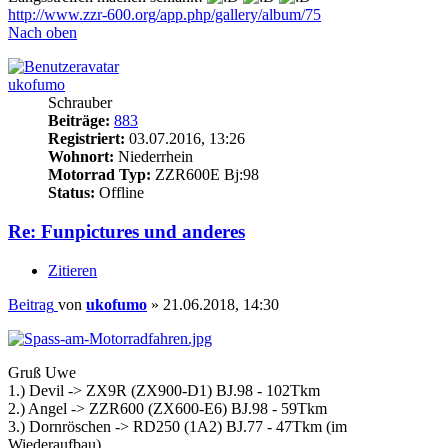
http://www.zzr-600.org/app.php/gallery/album/75
Nach oben
ukofumo
Schrauber
Beiträge:
883
Registriert:
03.07.2016, 13:26
Wohnort:
Niederrhein
Motorrad Typ:
ZZR600E Bj:98
Status:
Offline
Re: Funpictures und anderes
Zitieren
Beitrag
von
ukofumo
»
21.06.2018, 14:30
Gruß Uwe
1.) Devil -> ZX9R (ZX900-D1) BJ.98 - 102Tkm
2.) Angel -> ZZR600 (ZX600-E6) BJ.98 - 59Tkm
3.) Dornröschen -> RD250 (1A2) BJ.77 - 47Tkm (im
Wiederaufbau)