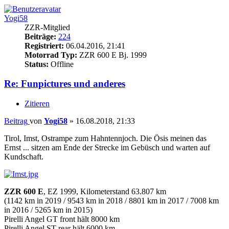
Yogi58
ZZR-Mitglied
Beiträge:
224
Registriert:
06.04.2016, 21:41
Motorrad Typ:
ZZR 600 E Bj. 1999
Status:
Offline
Re: Funpictures und anderes
Zitieren
Beitrag
von
Yogi58
»
16.08.2018, 21:33
Tirol, Imst, Ostrampe zum Hahntennjoch. Die Ösis meinen das
Ernst ... sitzen am Ende der Strecke im Gebüsch und warten auf
Kundschaft.
ZZR 600 E
, EZ 1999, Kilometerstand 63.807 km
(1142 km in 2019 / 9543 km in 2018 / 8801 km in 2017 / 7008 km
in 2016 / 5265 km in 2015)
Pirelli Angel GT front hält 8000 km
Pirelli Angel ST rear hält 6000 km