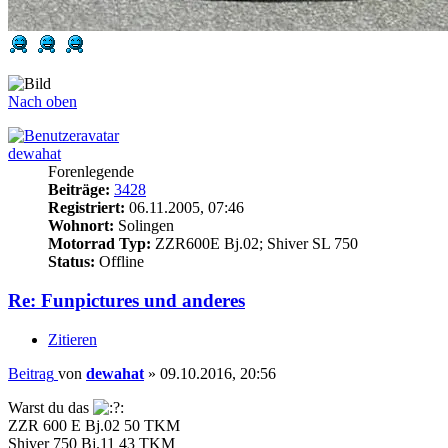
Nach oben
dewahat
Forenlegende
Beiträge:
3428
Registriert:
06.11.2005, 07:46
Wohnort:
Solingen
Motorrad Typ:
ZZR600E Bj.02; Shiver SL 750
Status:
Offline
Re: Funpictures und anderes
Zitieren
Beitrag
von
dewahat
»
09.10.2016, 20:56
Warst du das
ZZR 600 E Bj.02 50 TKM
Shiver 750 Bj.11 43 TKM