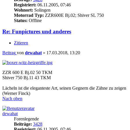
Registriert:
06.11.2005, 07:46
Wohnort:
Solingen
Motorrad Typ:
ZZR600E Bj.02; Shiver SL 750
Status:
Offline
Re: Funpictures und anderes
Zitieren
Beitrag
von
dewahat
»
17.03.2018, 13:20
ZZR 600 E Bj.02 50 TKM
Shiver 750 Bj.11 43 TKM
Lächeln ist die eleganteste Art, seinen Gegnern die Zähne zu zeigen
(Werner Finck)
Nach oben
dewahat
Forenlegende
Beiträge:
3428
Registriert:
06.11.2005, 07:46