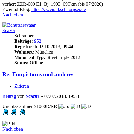
vorher: ZZR-600 E1, Bj. 1993, 69Tkm (bis 07/2020)
Zweirad-Blog:
https://zweirad.schnorpser.de
Nach oben
Scaz0r
Schrauber
Beiträge:
952
Registriert:
02.10.2013, 09:44
Wohnort:
München
Motorrad Typ:
Street Triple 2012
Status:
Offline
Re: Funpictures und anderes
Zitieren
Beitrag
von
Scaz0r
»
07.07.2018, 19:38
Und das auf ner S1000R/RR
Nach oben