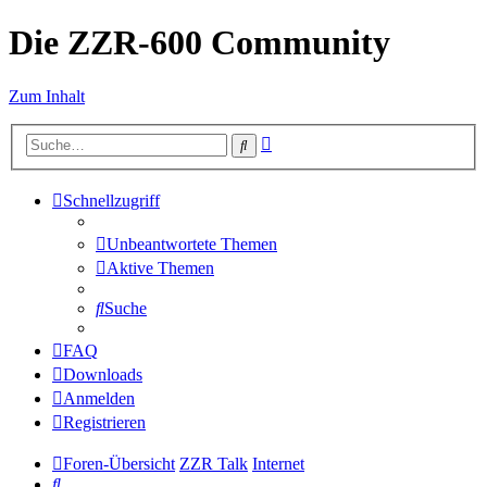
Die ZZR-600 Community
Zum Inhalt
Erweiterte
Suche
Suche
Schnellzugriff
Unbeantwortete Themen
Aktive Themen
Suche
FAQ
Downloads
Anmelden
Registrieren
Foren-Übersicht
ZZR Talk
Internet
Suche