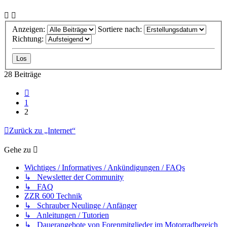
Anzeigen:
Sortiere nach:
Richtung:
28 Beiträge
Vorherige
1
2
Zurück zu „Internet“
Gehe zu
Wichtiges / Informatives / Ankündigungen / FAQs
↳ Newsletter der Community
↳ FAQ
ZZR 600 Technik
↳ Schrauber Neulinge / Anfänger
↳ Anleitungen / Tutorien
↳ Dauerangebote von Forenmitglieder im Motorradbereich