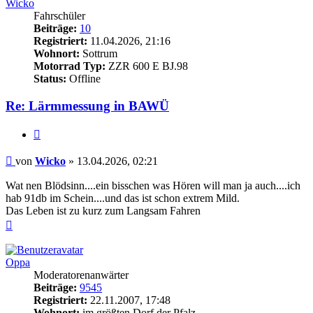
Wicko
Fahrschüler
Beiträge:
10
Registriert:
11.04.2026, 21:16
Wohnort:
Sottrum
Motorrad Typ:
ZZR 600 E BJ.98
Status:
Offline
Re: Lärmmessung in BAWÜ
Zitieren
Beitrag
von
Wicko
»
13.04.2026, 02:21
Wat nen Blödsinn....ein bisschen was Hören will man ja auch....ich
hab 91db im Schein....und das ist schon extrem Mild.
Das Leben ist zu kurz zum Langsam Fahren
Nach
oben
Oppa
Moderatorenanwärter
Beiträge:
9545
Registriert:
22.11.2007, 17:48
Wohnort:
im größten Dorf der Pfalz