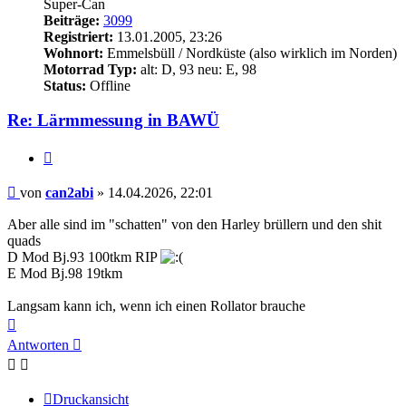
Super-Can
Beiträge:
3099
Registriert:
13.01.2005, 23:26
Wohnort:
Emmelsbüll / Nordküste (also wirklich im Norden)
Motorrad Typ:
alt: D, 93 neu: E, 98
Status:
Offline
Re: Lärmmessung in BAWÜ
Zitieren
Beitrag
von
can2abi
»
14.04.2026, 22:01
Aber alle sind im "schatten" von den Harley brüllern und den shit
quads
D Mod Bj.93 100tkm RIP
E Mod Bj.98 19tkm
Langsam kann ich, wenn ich einen Rollator brauche
Nach
oben
Antworten
Druckansicht