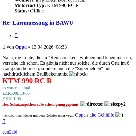
Motorrad Typ:
KTM 990 RC R
Status:
Offline
Re: Lärmmessung in BAWÜ
Zitieren
Beitrag
von
Oppa
»
13.04.2026, 08:33
Na ja, die Leute, die an "Rennstrecken" wohnen und leben müssen,
verstehe ich schon. Es gibt ja nicht nur solche, die durch Orte im 6.
Gang durchcruisen, sondern auch die "Superhelden" mit
nachdrücklichem Brüllbekenntnis.
KTM 990 RC R
es waren einmal...
ZZR600E13-05
ZX10R-05
Hey, Schutzengelchen aufwachen, genug gepennt!
Oppa's alte Gehhilfe
...endlich mal wieder mit dem Rollator unterwegs:
Nach
oben
can2abi