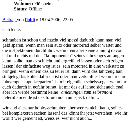
Wohnort:
Flörsheim
Status:
Offline
Beitrag
von
flobli
»
18.04.2006, 22:05
tach leute,
schrauben ist schön und macht viel spass! dadurch kann man viel
geld sparen, wenn man sein auto oder motorrad selber wartet und
die instpektionen durchführt. wenn man aber keine ahnung davon
hat und nichts mit den "komponenten" seines fahrzeuges anfangen
kann, sollte man es schlicht und ergreifend lassen oder sich zeigen
lassen! der einfachste weg ist es, sein motorrad in eine werkstatt zu
bringen! wenn einem das zu teuer ist, dann wird das fahrzeug halt
stillgelegt bis kohle dafür da ist oder man verkauft es! wenn ihr eure
fahrzeuge "kaputt-repariert" ist mir eigentlich scheiss-egal. wenn ihr
euch dadurch in gefahr bringt, ist mir das auf lange sicht auch egal,
aber ich werde bestimmt keine
"anleitungen zum selbstmord"
liefern! am ende ist das forum noch am speck dafür...
wir sind alles nur hobby-schrauber, aber wer es nicht kann, soll es
bei komplexeren sachen lassen! das könnt ihr jetzt verstehen, wie ihr
wollt! wer gemeint ist, weiss es, wer nicht auch...