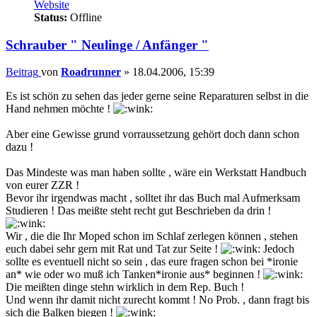
Website
Status:
Offline
Schrauber " Neulinge / Anfänger "
Beitrag
von
Roadrunner
»
18.04.2006, 15:39
Es ist schön zu sehen das jeder gerne seine Reparaturen selbst in die
Hand nehmen möchte !
Aber eine Gewisse grund vorraussetzung gehört doch dann schon
dazu !
Das Mindeste was man haben sollte , wäre ein Werkstatt Handbuch
von eurer ZZR !
Bevor ihr irgendwas macht , solltet ihr das Buch mal Aufmerksam
Studieren ! Das meißte steht recht gut Beschrieben da drin !
Wir , die die Ihr Moped schon im Schlaf zerlegen können , stehen
euch dabei sehr gern mit Rat und Tat zur Seite !
Jedoch
sollte es eventuell nicht so sein , das eure fragen schon bei *ironie
an* wie oder wo muß ich Tanken*ironie aus* beginnen !
Die meißten dinge stehn wirklich in dem Rep. Buch !
Und wenn ihr damit nicht zurecht kommt ! No Prob. , dann fragt bis
sich die Balken biegen !