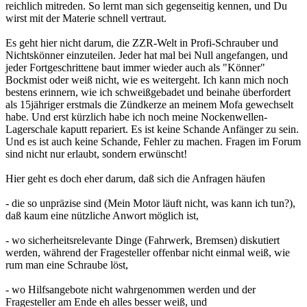
reichlich mitreden. So lernt man sich gegenseitig kennen, und Du
wirst mit der Materie schnell vertraut.
Es geht hier nicht darum, die ZZR-Welt in Profi-Schrauber und
Nichtskönner einzuteilen. Jeder hat mal bei Null angefangen, und
jeder Fortgeschrittene baut immer wieder auch als "Könner"
Bockmist oder weiß nicht, wie es weitergeht. Ich kann mich noch
bestens erinnern, wie ich schweißgebadet und beinahe überfordert
als 15jähriger erstmals die Zündkerze an meinem Mofa gewechselt
habe. Und erst kürzlich habe ich noch meine Nockenwellen-
Lagerschale kaputt repariert. Es ist keine Schande Anfänger zu sein.
Und es ist auch keine Schande, Fehler zu machen. Fragen im Forum
sind nicht nur erlaubt, sondern erwünscht!
Hier geht es doch eher darum, daß sich die Anfragen häufen
- die so unpräzise sind (Mein Motor läuft nicht, was kann ich tun?),
daß kaum eine nützliche Anwort möglich ist,
- wo sicherheitsrelevante Dinge (Fahrwerk, Bremsen) diskutiert
werden, während der Fragesteller offenbar nicht einmal weiß, wie
rum man eine Schraube löst,
- wo Hilfsangebote nicht wahrgenommen werden und der
Fragesteller am Ende eh alles besser weiß, und