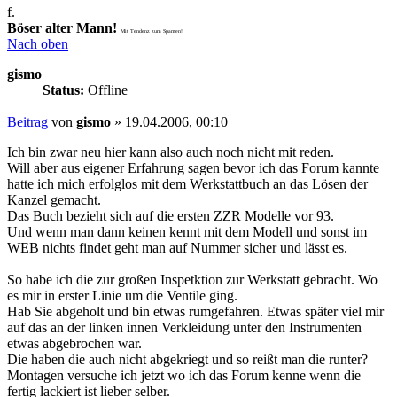
f.
Böser alter Mann!
Mit Tendenz zum Spamen!
Nach oben
gismo
Status:
Offline
Beitrag
von
gismo
»
19.04.2006, 00:10
Ich bin zwar neu hier kann also auch noch nicht mit reden.
Will aber aus eigener Erfahrung sagen bevor ich das Forum kannte
hatte ich mich erfolglos mit dem Werkstattbuch an das Lösen der
Kanzel gemacht.
Das Buch bezieht sich auf die ersten ZZR Modelle vor 93.
Und wenn man dann keinen kennt mit dem Modell und sonst im
WEB nichts findet geht man auf Nummer sicher und lässt es.
So habe ich die zur großen Inspetktion zur Werkstatt gebracht. Wo
es mir in erster Linie um die Ventile ging.
Hab Sie abgeholt und bin etwas rumgefahren. Etwas später viel mir
auf das an der linken innen Verkleidung unter den Instrumenten
etwas abgebrochen war.
Die haben die auch nicht abgekriegt und so reißt man die runter?
Montagen versuche ich jetzt wo ich das Forum kenne wenn die
fertig lackiert ist lieber selber.