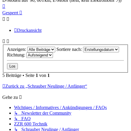
D-Modell aus '90, 60Tkm, E-Motor (nein, kein Elektromotor :-))
Nach
oben
Gesperrt
Druckansicht
Anzeigen:
Sortiere nach:
Richtung:
5 Beiträge • Seite
1
von
1
Zurück zu „Schrauber Neulinge / Anfänger“
Gehe zu
Wichtiges / Informatives / Ankündigungen / FAQs
↳ Newsletter der Community
↳ FAQ
ZZR 600 Technik
↳ Schrauber Neulinge / Anfänger