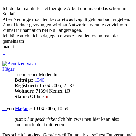
Ich denke mal ihr leistet hier gute Arbeit und macht das schon im
Schlaf.
Aber Neulinge möchten bevor etwas Kaputt geht auf sicher gehen.
Zumal keiner gezwungen wird zu Antworten wenn es zuviel wird.
Zumal ihr habt auch bei Null angefangen.
Ich hätte auch nichts dagegen etwas zu zahlen wenn man das
gemeinsam
macht.
Nach
oben
Hägar
Technischer Moderator
Beiträge:
1346
Registriert:
16.04.2005, 21:37
Wohnort:
71394 Kernen i.R.
Status:
Offline
Beitrag
von
Hägar
»
19.04.2006, 10:59
gismo hat geschrieben:
Ich bin zwar neu hier kann also
auch noch nicht mit reden.
Das sehe ich anders. Gerade weil Du neu bist, solltest Du gerne und