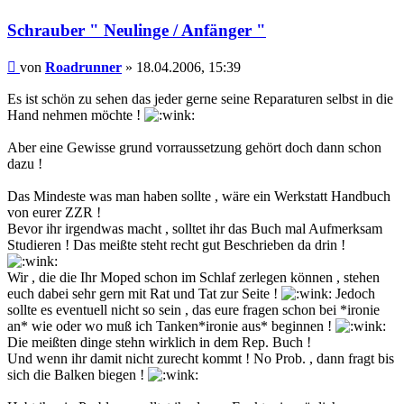
Schrauber " Neulinge / Anfänger "
Beitrag
von
Roadrunner
»
18.04.2006, 15:39
Es ist schön zu sehen das jeder gerne seine Reparaturen selbst in die
Hand nehmen möchte !
Aber eine Gewisse grund vorraussetzung gehört doch dann schon
dazu !
Das Mindeste was man haben sollte , wäre ein Werkstatt Handbuch
von eurer ZZR !
Bevor ihr irgendwas macht , solltet ihr das Buch mal Aufmerksam
Studieren ! Das meißte steht recht gut Beschrieben da drin !
Wir , die die Ihr Moped schon im Schlaf zerlegen können , stehen
euch dabei sehr gern mit Rat und Tat zur Seite !
Jedoch
sollte es eventuell nicht so sein , das eure fragen schon bei *ironie
an* wie oder wo muß ich Tanken*ironie aus* beginnen !
Die meißten dinge stehn wirklich in dem Rep. Buch !
Und wenn ihr damit nicht zurecht kommt ! No Prob. , dann fragt bis
sich die Balken biegen !