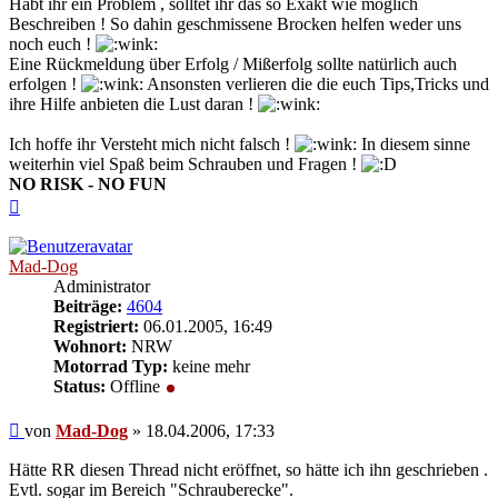
Habt ihr ein Problem , solltet ihr das so Exakt wie möglich
Beschreiben ! So dahin geschmissene Brocken helfen weder uns
noch euch !
Eine Rückmeldung über Erfolg / Mißerfolg sollte natürlich auch
erfolgen !
Ansonsten verlieren die die euch Tips,Tricks und
ihre Hilfe anbieten die Lust daran !
Ich hoffe ihr Versteht mich nicht falsch !
In diesem sinne
weiterhin viel Spaß beim Schrauben und Fragen !
NO RISK - NO FUN
Nach
oben
Mad-Dog
Administrator
Beiträge:
4604
Registriert:
06.01.2005, 16:49
Wohnort:
NRW
Motorrad Typ:
keine mehr
Status:
Offline
Beitrag
von
Mad-Dog
»
18.04.2006, 17:33
Hätte RR diesen Thread nicht eröffnet, so hätte ich ihn geschrieben .
Evtl. sogar im Bereich "Schrauberecke".