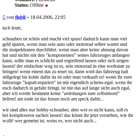
Status:
Offline
Beitrag
von
flobli
»
18.04.2006, 22:05
tach leute,
schrauben ist schön und macht viel spass! dadurch kann man viel
geld sparen, wenn man sein auto oder motorrad selber wartet und
die instpektionen durchführt. wenn man aber keine ahnung davon
hat und nichts mit den "komponenten" seines fahrzeuges anfangen
kann, sollte man es schlicht und ergreifend lassen oder sich zeigen
lassen! der einfachste weg ist es, sein motorrad in eine werkstatt zu
bringen! wenn einem das zu teuer ist, dann wird das fahrzeug halt
stillgelegt bis kohle dafür da ist oder man verkauft es! wenn ihr eure
fahrzeuge "kaputt-repariert" ist mir eigentlich scheiss-egal. wenn ihr
euch dadurch in gefahr bringt, ist mir das auf lange sicht auch egal,
aber ich werde bestimmt keine
"anleitungen zum selbstmord"
liefern! am ende ist das forum noch am speck dafür...
wir sind alles nur hobby-schrauber, aber wer es nicht kann, soll es
bei komplexeren sachen lassen! das könnt ihr jetzt verstehen, wie ihr
wollt! wer gemeint ist, weiss es, wer nicht auch...