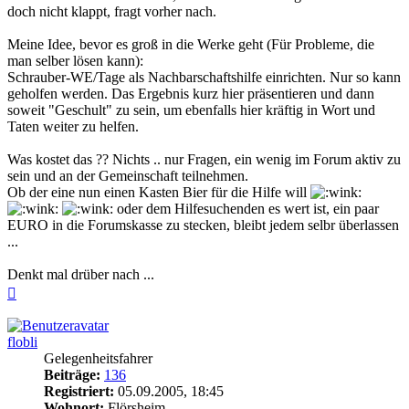
doch nicht klappt, fragt vorher nach.
Meine Idee, bevor es groß in die Werke geht (Für Probleme, die
man selber lösen kann):
Schrauber-WE/Tage als Nachbarschaftshilfe einrichten. Nur so kann
geholfen werden. Das Ergebnis kurz hier präsentieren und dann
soweit "Geschult" zu sein, um ebenfalls hier kräftig in Wort und
Taten weiter zu helfen.
Was kostet das ?? Nichts .. nur Fragen, ein wenig im Forum aktiv zu
sein und an der Gemeinschaft teilnehmen.
Ob der eine nun einen Kasten Bier für die Hilfe will
oder dem Hilfesuchenden es wert ist, ein paar
EURO in die Forumskasse zu stecken, bleibt jedem selbr überlassen
...
Denkt mal drüber nach ...
Nach
oben
flobli
Gelegenheitsfahrer
Beiträge:
136
Registriert:
05.09.2005, 18:45
Wohnort:
Flörsheim