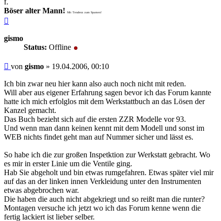
f.
Böser alter Mann!
Mit Tendenz zum Spamen!
Nach
oben
gismo
Status:
Offline
Beitrag
von
gismo
»
19.04.2006, 00:10
Ich bin zwar neu hier kann also auch noch nicht mit reden.
Will aber aus eigener Erfahrung sagen bevor ich das Forum kannte
hatte ich mich erfolglos mit dem Werkstattbuch an das Lösen der
Kanzel gemacht.
Das Buch bezieht sich auf die ersten ZZR Modelle vor 93.
Und wenn man dann keinen kennt mit dem Modell und sonst im
WEB nichts findet geht man auf Nummer sicher und lässt es.
So habe ich die zur großen Inspetktion zur Werkstatt gebracht. Wo
es mir in erster Linie um die Ventile ging.
Hab Sie abgeholt und bin etwas rumgefahren. Etwas später viel mir
auf das an der linken innen Verkleidung unter den Instrumenten
etwas abgebrochen war.
Die haben die auch nicht abgekriegt und so reißt man die runter?
Montagen versuche ich jetzt wo ich das Forum kenne wenn die
fertig lackiert ist lieber selber.