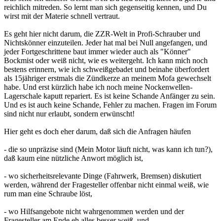
reichlich mitreden. So lernt man sich gegenseitig kennen, und Du
wirst mit der Materie schnell vertraut.
Es geht hier nicht darum, die ZZR-Welt in Profi-Schrauber und
Nichtskönner einzuteilen. Jeder hat mal bei Null angefangen, und
jeder Fortgeschrittene baut immer wieder auch als "Könner"
Bockmist oder weiß nicht, wie es weitergeht. Ich kann mich noch
bestens erinnern, wie ich schweißgebadet und beinahe überfordert
als 15jähriger erstmals die Zündkerze an meinem Mofa gewechselt
habe. Und erst kürzlich habe ich noch meine Nockenwellen-
Lagerschale kaputt repariert. Es ist keine Schande Anfänger zu sein.
Und es ist auch keine Schande, Fehler zu machen. Fragen im Forum
sind nicht nur erlaubt, sondern erwünscht!
Hier geht es doch eher darum, daß sich die Anfragen häufen
- die so unpräzise sind (Mein Motor läuft nicht, was kann ich tun?),
daß kaum eine nützliche Anwort möglich ist,
- wo sicherheitsrelevante Dinge (Fahrwerk, Bremsen) diskutiert
werden, während der Fragesteller offenbar nicht einmal weiß, wie
rum man eine Schraube löst,
- wo Hilfsangebote nicht wahrgenommen werden und der
Fragesteller am Ende eh alles besser weiß, und