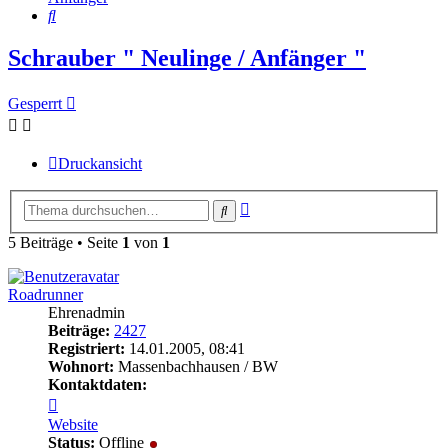
Suche
Schrauber " Neulinge / Anfänger "
Gesperrt
Druckansicht
Erweiterte
Suche
Suche
5 Beiträge • Seite
1
von
1
Roadrunner
Ehrenadmin
Beiträge:
2427
Registriert:
14.01.2005, 08:41
Wohnort:
Massenbachhausen / BW
Kontaktdaten:
Kontaktdaten
von
Website
Roadrunner
Status:
Offline